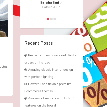
Saraha Smith
John
Datsun & Co
KlbT
Recent Posts
Restaurant employer read clients
orders on his ipad
luctus
Amazing classic interior design
with perfect lighting
Powerful and flexible premium
Ecommerce themes
Awesome template with lot’s of
features on the board!