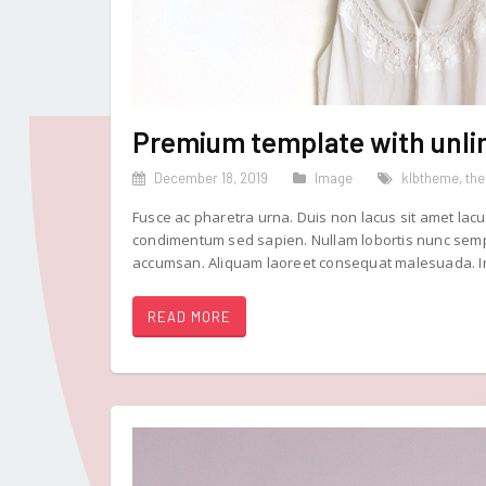
Premium template with unlim
December 18, 2019
Image
klbtheme
,
th
Fusce ac pharetra urna. Duis non lacus sit amet lacu
condimentum sed sapien. Nullam lobortis nunc sempe
accumsan. Aliquam laoreet consequat malesuada. In
READ MORE