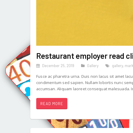
Restaurant employer read cli
December 25, 2019
Gallery
gallery
,
mark
Fusce ac pharetra urna. Duis non lacus sit amet lacu
condimentum sed sapien. Nullam lobortis nunc sempe
accumsan. Aliquam laoreet consequat malesuada. In
READ MORE