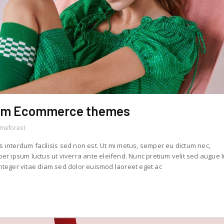
mium Ecommerce themes
emeforest
s interdum facilisis sed non est. Ut mi metus, semper eu dictum nec,
r ipsum luctus ut viverra ante eleifend. Nunc pretium velit sed augue 
teger vitae diam sed dolor euismod laoreet eget ac