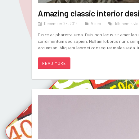
Amazing classic interior des
December 25, 2019
Video
klbtheme
,
vi
Fusce ac pharetra urna. Duis non lacus sit amet lacu
condimentum sed sapien. Nullam lobortis nunc sempe
accumsan. Aliquam laoreet consequat malesuada. In
READ MORE