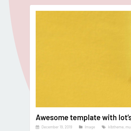
Awesome template with lot’s
December 19, 2019
Image
klbtheme
,
mul