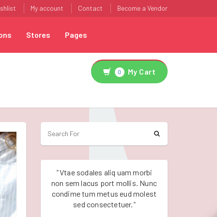
shlist
My account
Contact
Become a Vendor
ons
Stores
Pages
My Cart
0
"
Vtae sodales aliq uam morbi
"
Vtae sodales a
non sem lacus port mollis. Nunc
non sem lacus po
condime tum metus eud molest
condime tum me
sed consectetuer.
"
sed conse