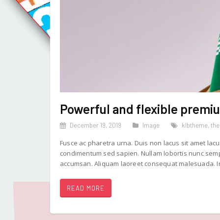
Powerful and flexible pre
December 19, 2019
Image
klbtheme
,
th
Fusce ac pharetra urna. Duis non lacus sit amet lacu
condimentum sed sapien. Nullam lobortis nunc sempe
accumsan. Aliquam laoreet consequat malesuada. In
READ MORE